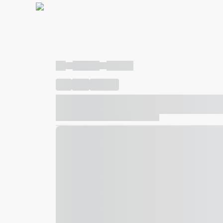
----
----- -----
----- -----
----
-----
---- ------
----- ----- -- ------ ---- ---- -- ---
----- ----- -- ------ ----- ----- -- ------