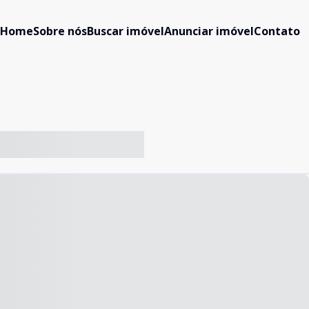
Home
Sobre nós
Buscar imóvel
Anunciar imóvel
Contato
-- ----- ----- --- ------