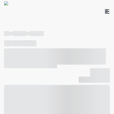
----
----- -----
----- -----
----
-----
---- ------
----- ----- -- ------ ---- ---- -- ----- ----- -----
--- ------
----- ----- -- ------ ----- ----- -- ------
-------------
Compartilhar
Favorito