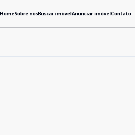
Home
Sobre nós
Buscar imóvel
Anunciar imóvel
Contato
Cód:
395
Comparar
Cód:
389
Comparar