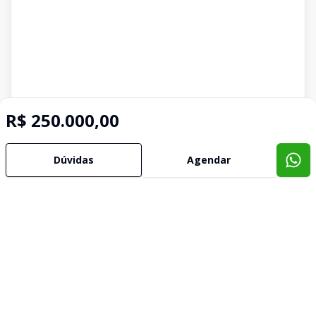
R$ 250.000,00
Dúvidas
Agendar
Imóveis semelhantes
Confira imóveis semelhantes
Cód:
AP0244
Comparar
Có