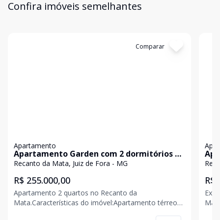
Confira imóveis semelhantes
Cód:
AP0198
Comparar
Có
Apartamento
Apa
Apartamento Garden com 2 dormitórios à
Apa
venda por R$ 255.000,00 - Recanto da Mata
72 
Recanto da Mata, Juiz de Fora - MG
Reca
- Juiz de Fora/MG
Jui
R$ 255.000,00
R$ 
Apartamento 2 quartos no Recanto da
Exce
Mata.Características do imóvel:Apartamento térreo
Mata! Características do imóvel: Apart
tem 2 quartos com armários planejados; sala de
quar