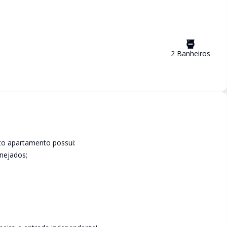
2
Banheiro
s
eto apartamento possui:
nejados;