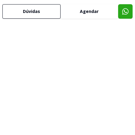
Dúvidas
Agendar
Imóveis semelhantes
Confira imóveis semelhantes
Cód:
CA0150
Comparar