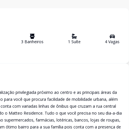
3
Banheiro
s
1
Suíte
4
Vaga
s
ização privilegiada próximo ao centro e as principais áreas da
to para você que procura facilidade de mobilidade urbana, além
o conta com variadas linhas de ônibus que cruzam a rua central
do o Matteo Residence. Tudo o que você precisa no seu dia-a-dia
 supermercados, farmácias, lotéricas, bancos, lojas de roupas,
É um ótimo bairro para a sua família pois conta com a presença de