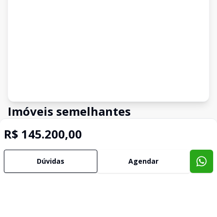
Imóveis semelhantes
Confira imóveis semelhantes
R$ 145.200,00
Dúvidas
Agendar
Cód:
TE0031
Comparar
Có